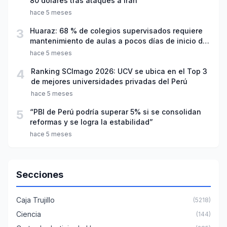
80 dólares tras ataques a Irán
hace 5 meses
3
Huaraz: 68 % de colegios supervisados requiere
mantenimiento de aulas a pocos días de inicio del
año escolar 2026
hace 5 meses
4
Ranking SCImago 2026: UCV se ubica en el Top 3
de mejores universidades privadas del Perú
hace 5 meses
5
“PBI de Perú podría superar 5% si se consolidan
reformas y se logra la estabilidad”
hace 5 meses
Secciones
Caja Trujillo
(5218)
Ciencia
(144)