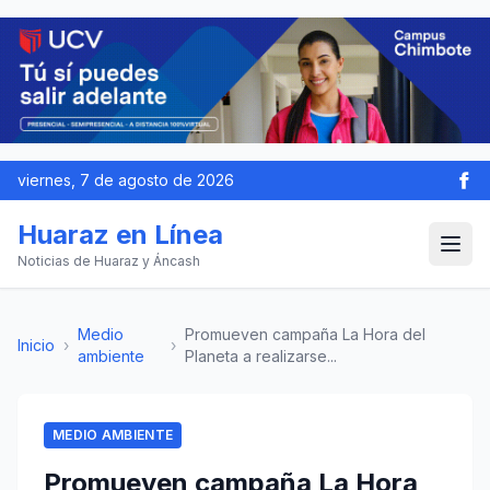
viernes, 7 de agosto de 2026
Huaraz en Línea
Noticias de Huaraz y Áncash
Medio
Promueven campaña La Hora del
Inicio
›
›
ambiente
Planeta a realizarse...
MEDIO AMBIENTE
Promueven campaña La Hora