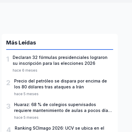
Más Leídas
1
Declaran 32 fórmulas presidenciales lograron
su inscripción para las elecciones 2026
hace 6 meses
2
Precio del petróleo se dispara por encima de
los 80 dólares tras ataques a Irán
hace 5 meses
3
Huaraz: 68 % de colegios supervisados
requiere mantenimiento de aulas a pocos días
de inicio del año escolar 2026
hace 5 meses
4
Ranking SCImago 2026: UCV se ubica en el