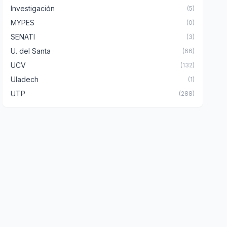
Investigación
(5)
MYPES
(0)
SENATI
(3)
U. del Santa
(66)
UCV
(132)
Uladech
(1)
UTP
(288)