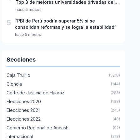
Top 3 de mejores universidades privadas del
Perú
hace 5 meses
5
“PBI de Perú podría superar 5% si se
consolidan reformas y se logra la estabilidad”
hace 5 meses
Secciones
Caja Trujillo
(5218)
Ciencia
(144)
Corte de Justicia de Huaraz
(285)
Elecciones 2020
(168)
Elecciones 2021
(245)
Elecciones 2022
(48)
Gobierno Regional de Áncash
(92)
Internacional
(318)