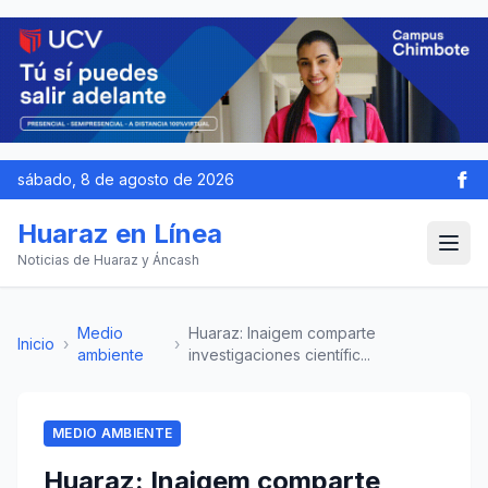
sábado, 8 de agosto de 2026
Huaraz en Línea
Noticias de Huaraz y Áncash
Medio
Huaraz: Inaigem comparte
Inicio
›
›
ambiente
investigaciones científic...
MEDIO AMBIENTE
Huaraz: Inaigem comparte