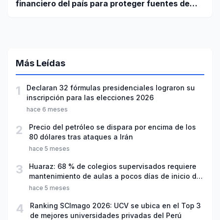
financiero del país para proteger fuentes de
agua
Más Leídas
1
Declaran 32 fórmulas presidenciales lograron su
inscripción para las elecciones 2026
hace 6 meses
2
Precio del petróleo se dispara por encima de los
80 dólares tras ataques a Irán
hace 5 meses
3
Huaraz: 68 % de colegios supervisados requiere
mantenimiento de aulas a pocos días de inicio del
año escolar 2026
hace 5 meses
4
Ranking SCImago 2026: UCV se ubica en el Top 3
de mejores universidades privadas del Perú