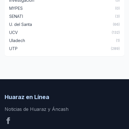
Investigación
(5)
MYPES
(0)
SENATI
(3)
U. del Santa
(66)
UCV
(132)
Uladech
(1)
UTP
(289)
Huaraz en Línea
Noticias de Huaraz y Áncash