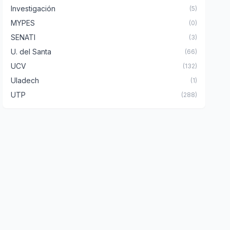
Investigación
(5)
MYPES
(0)
SENATI
(3)
U. del Santa
(66)
UCV
(132)
Uladech
(1)
UTP
(288)