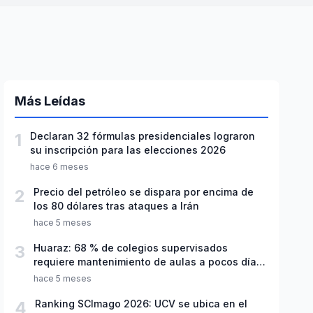
Más Leídas
1
Declaran 32 fórmulas presidenciales lograron
su inscripción para las elecciones 2026
hace 6 meses
2
Precio del petróleo se dispara por encima de
los 80 dólares tras ataques a Irán
hace 5 meses
3
Huaraz: 68 % de colegios supervisados
requiere mantenimiento de aulas a pocos días
de inicio del año escolar 2026
hace 5 meses
4
Ranking SCImago 2026: UCV se ubica en el