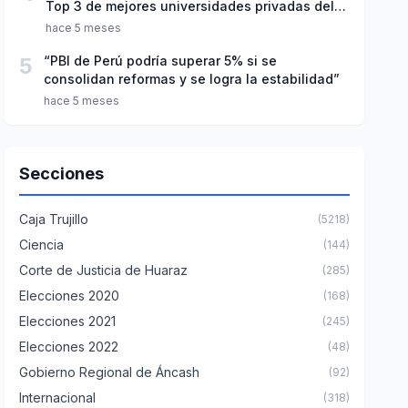
Top 3 de mejores universidades privadas del
Perú
hace 5 meses
5
“PBI de Perú podría superar 5% si se
consolidan reformas y se logra la estabilidad”
hace 5 meses
Secciones
Caja Trujillo
(5218)
Ciencia
(144)
Corte de Justicia de Huaraz
(285)
Elecciones 2020
(168)
Elecciones 2021
(245)
Elecciones 2022
(48)
Gobierno Regional de Áncash
(92)
Internacional
(318)