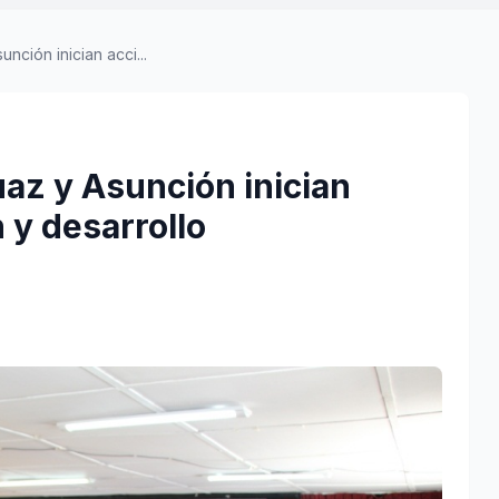
nción inician acci...
az y Asunción inician
 y desarrollo