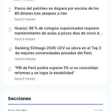
2
Precio del petróleo se dispara por encima de los
80 dólares tras ataques a Irán
hace 5 meses
3
Huaraz: 68 % de colegios supervisados requiere
mantenimiento de aulas a pocos días de inicio del
año escolar 2026
hace 5 meses
4
Ranking SCImago 2026: UCV se ubica en el Top 3
de mejores universidades privadas del Perú
hace 5 meses
5
“PBI de Perú podría superar 5% si se consolidan
reformas y se logra la estabilidad”
hace 5 meses
Secciones
Caja Trujillo
(5218)