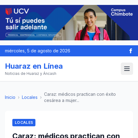
miércoles, 5 de agosto de 2026
Huaraz en Línea
Noticias de Huaraz y Áncash
Caraz: médicos practican con éxito
Inicio
›
Locales
›
cesárea a mujer...
LOCALES
Caraz: médicos practican con