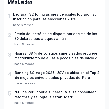
Más Leídas
1
Declaran 32 fórmulas presidenciales lograron su
inscripción para las elecciones 2026
hace 6 meses
2
Precio del petróleo se dispara por encima de los
80 dólares tras ataques a Irán
hace 5 meses
3
Huaraz: 68 % de colegios supervisados requiere
mantenimiento de aulas a pocos días de inicio del
año escolar 2026
hace 5 meses
4
Ranking SCImago 2026: UCV se ubica en el Top 3
de mejores universidades privadas del Perú
hace 5 meses
5
“PBI de Perú podría superar 5% si se consolidan
reformas y se logra la estabilidad”
hace 5 meses