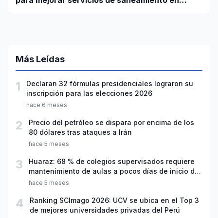
ciudades pequeñas y rurales
Más Leídas
1
Declaran 32 fórmulas presidenciales lograron su
inscripción para las elecciones 2026
hace 6 meses
2
Precio del petróleo se dispara por encima de los
80 dólares tras ataques a Irán
hace 5 meses
3
Huaraz: 68 % de colegios supervisados requiere
mantenimiento de aulas a pocos días de inicio del
año escolar 2026
hace 5 meses
4
Ranking SCImago 2026: UCV se ubica en el Top 3
de mejores universidades privadas del Perú