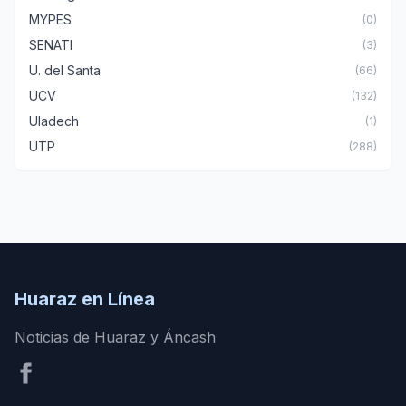
MYPES
(0)
SENATI
(3)
U. del Santa
(66)
UCV
(132)
Uladech
(1)
UTP
(288)
Huaraz en Línea
Noticias de Huaraz y Áncash