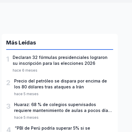
Más Leídas
1
Declaran 32 fórmulas presidenciales lograron
su inscripción para las elecciones 2026
hace 6 meses
2
Precio del petróleo se dispara por encima de
los 80 dólares tras ataques a Irán
hace 5 meses
3
Huaraz: 68 % de colegios supervisados
requiere mantenimiento de aulas a pocos días
de inicio del año escolar 2026
hace 5 meses
4
“PBI de Perú podría superar 5% si se