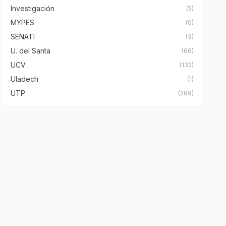
Investigación
(5)
MYPES
(0)
SENATI
(3)
U. del Santa
(66)
UCV
(132)
Uladech
(1)
UTP
(289)