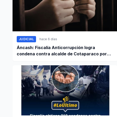
JUDICIAL
hace 6 días
Áncash: Fiscalía Anticorrupción logra
condena contra alcalde de Cotaparaco por
peculado de uso