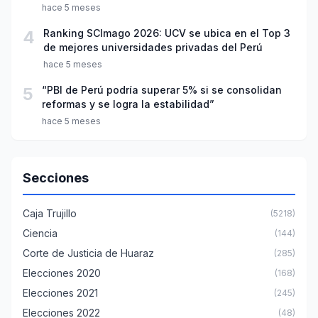
año escolar 2026
hace 5 meses
4
Ranking SCImago 2026: UCV se ubica en el Top 3
de mejores universidades privadas del Perú
hace 5 meses
5
“PBI de Perú podría superar 5% si se consolidan
reformas y se logra la estabilidad”
hace 5 meses
Secciones
Caja Trujillo
(5218)
Ciencia
(144)
Corte de Justicia de Huaraz
(285)
Elecciones 2020
(168)
Elecciones 2021
(245)
Elecciones 2022
(48)