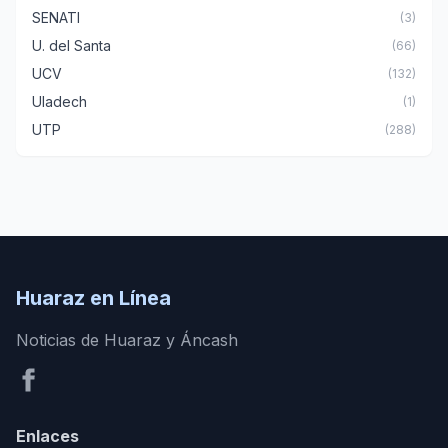
SENATI
(3)
U. del Santa
(66)
UCV
(132)
Uladech
(1)
UTP
(288)
Huaraz en Línea
Noticias de Huaraz y Áncash
Enlaces