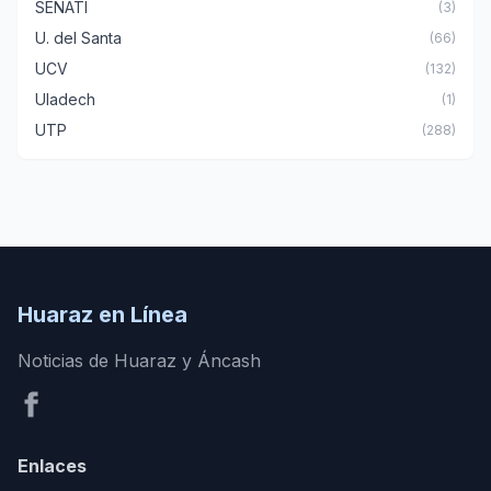
SENATI
(3)
U. del Santa
(66)
UCV
(132)
Uladech
(1)
UTP
(288)
Huaraz en Línea
Noticias de Huaraz y Áncash
Enlaces