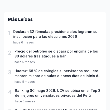
Más Leídas
1
Declaran 32 fórmulas presidenciales lograron su
inscripción para las elecciones 2026
hace 6 meses
2
Precio del petróleo se dispara por encima de los
80 dólares tras ataques a Irán
hace 5 meses
3
Huaraz: 68 % de colegios supervisados requiere
mantenimiento de aulas a pocos días de inicio del
año escolar 2026
hace 5 meses
4
Ranking SCImago 2026: UCV se ubica en el Top 3
de mejores universidades privadas del Perú
hace 5 meses