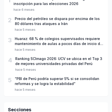
1
inscripción para las elecciones 2026
hace 6 meses
2
Precio del petróleo se dispara por encima de los
80 dólares tras ataques a Irán
hace 5 meses
3
Huaraz: 68 % de colegios supervisados requiere
mantenimiento de aulas a pocos días de inicio del
año escolar 2026
hace 5 meses
4
Ranking SCImago 2026: UCV se ubica en el Top 3
de mejores universidades privadas del Perú
hace 5 meses
5
“PBI de Perú podría superar 5% si se consolidan
reformas y se logra la estabilidad”
hace 5 meses
Secciones