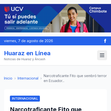
viernes, 7 de agosto de 2026
Huaraz en Línea
Noticias de Huaraz y Áncash
Narcotraficante Fito que sembró terror
Inicio
›
Internacional
›
en Ecuador...
INTERNACIONAL
Narcotraficante Fito que