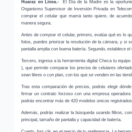
Huaraz en Línea.-
 El Día de la Madre es la oportuni
Organismo Supervisor de Inversión Privada en Telecomu
comprar el celular que mamá tanto quiere, de acuerdo
manera segura.
Antes de comprar el celular, primero, evalúa qué es lo qu
fotos, puedes priorizar la resolución de la cámara, y si 
pantalla amplia con buena batería. Segundo, establece el
Tercero, ingresa a la herramienta digital Checa tu equipo 
), que permite comparar los precios de celulares ofertad
sean libres o con plan, con los que se venden en las tien
Tras esta comparación de precios, podrás elegir dónde
firmar un contrato forzoso con una empresa operadora
podrás encontrar más de 420 modelos únicos registrados
Además, podrás realizar la búsqueda usando filtros, co
principal, tamaño de pantalla y capacidad de batería.
Cuarto, haz clic en el precio de tu preferencia. La herrami