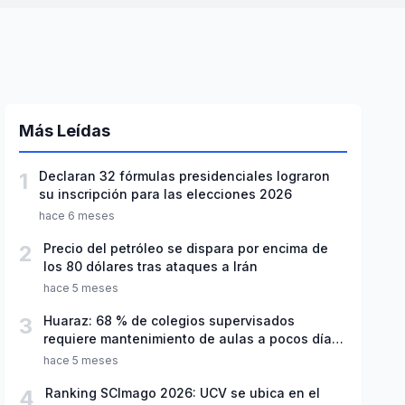
Más Leídas
1
Declaran 32 fórmulas presidenciales lograron
su inscripción para las elecciones 2026
hace 6 meses
2
Precio del petróleo se dispara por encima de
los 80 dólares tras ataques a Irán
hace 5 meses
3
Huaraz: 68 % de colegios supervisados
requiere mantenimiento de aulas a pocos días
de inicio del año escolar 2026
hace 5 meses
4
Ranking SCImago 2026: UCV se ubica en el