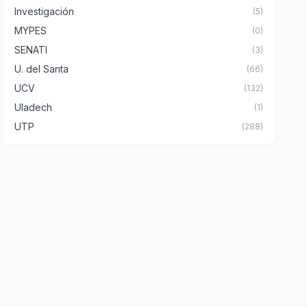
Investigación
(5)
MYPES
(0)
SENATI
(3)
U. del Santa
(66)
UCV
(132)
Uladech
(1)
UTP
(288)