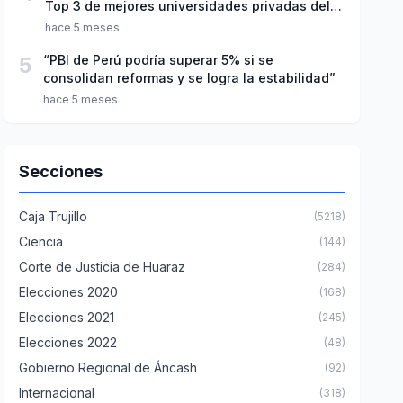
Top 3 de mejores universidades privadas del
Perú
hace 5 meses
5
“PBI de Perú podría superar 5% si se
consolidan reformas y se logra la estabilidad”
hace 5 meses
Secciones
Caja Trujillo
(5218)
Ciencia
(144)
Corte de Justicia de Huaraz
(284)
Elecciones 2020
(168)
Elecciones 2021
(245)
Elecciones 2022
(48)
Gobierno Regional de Áncash
(92)
Internacional
(318)