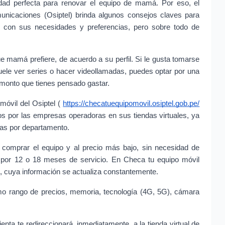
dad perfecta para renovar el equipo de mamá. Por eso, el 
nicaciones (Osiptel) brinda algunos consejos claves para 
 con sus necesidades y preferencias, pero sobre todo de 
e mamá prefiere, de acuerdo a su perfil. Si le gusta tomarse 
suele ver series o hacer videollamadas, puedes optar por una 
 monto que tienes pensado gastar.
móvil del Osiptel (
https://checatuequipomovil.osiptel.gob.pe/
os por las empresas operadoras en sus tiendas virtuales, ya 
das por departamento.
 comprar el equipo y al precio más bajo, sin necesidad de 
 por 12 o 18 meses de servicio. En Checa tu equipo móvil 
, cuya información se actualiza constantemente.
mo rango de precios, memoria, tecnología (4G, 5G), cámara 
enta te redireccionará, inmediatamente, a la tienda virtual de 