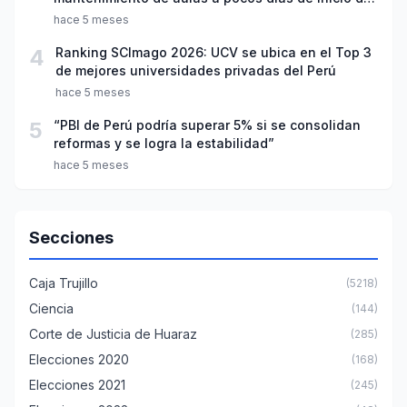
año escolar 2026
hace 5 meses
4
Ranking SCImago 2026: UCV se ubica en el Top 3
de mejores universidades privadas del Perú
hace 5 meses
5
“PBI de Perú podría superar 5% si se consolidan
reformas y se logra la estabilidad”
hace 5 meses
Secciones
Caja Trujillo
(5218)
Ciencia
(144)
Corte de Justicia de Huaraz
(285)
Elecciones 2020
(168)
Elecciones 2021
(245)