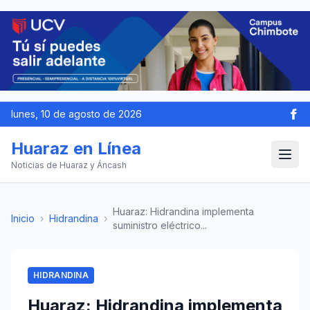
lunes, 10 de agosto de 2026
Huaraz en Línea
Noticias de Huaraz y Áncash
Huaraz: Hidrandina implementa
Inicio
›
Hidrandina
›
suministro eléctrico...
HIDRANDINA
Huaraz: Hidrandina implementa