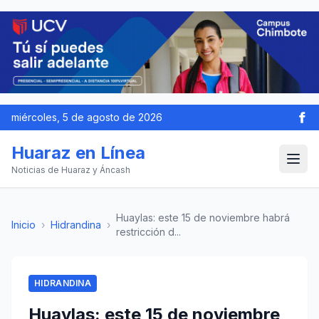
miércoles, 5 de agosto de 2026
Huaraz en Línea
Noticias de Huaraz y Áncash
Huaylas: este 15 de noviembre habrá
Inicio
›
Hidrandina
›
restricción d...
HIDRANDINA
Huaylas: este 15 de noviembre