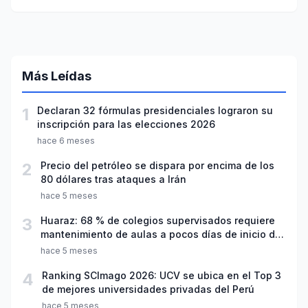
Áncash
Más Leídas
1
Declaran 32 fórmulas presidenciales lograron su
inscripción para las elecciones 2026
hace 6 meses
2
Precio del petróleo se dispara por encima de los
80 dólares tras ataques a Irán
hace 5 meses
3
Huaraz: 68 % de colegios supervisados requiere
mantenimiento de aulas a pocos días de inicio del
año escolar 2026
hace 5 meses
4
Ranking SCImago 2026: UCV se ubica en el Top 3
de mejores universidades privadas del Perú
hace 5 meses