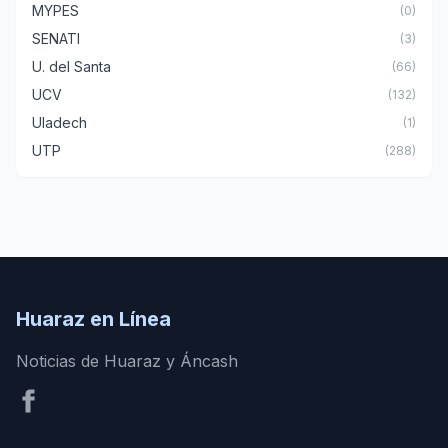
MYPES
(0)
SENATI
(3)
U. del Santa
(66)
UCV
(132)
Uladech
(1)
UTP
(288)
Huaraz en Línea
Noticias de Huaraz y Áncash