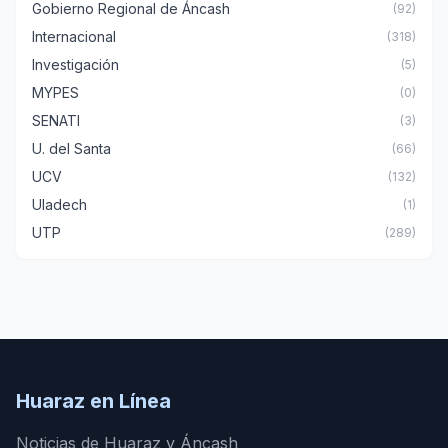
Gobierno Regional de Áncash
(92)
Internacional
(318)
Investigación
(5)
MYPES
(0)
SENATI
(3)
U. del Santa
(66)
UCV
(132)
Uladech
(1)
UTP
(289)
Huaraz en Línea
Noticias de Huaraz y Áncash