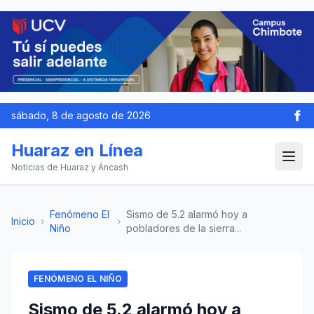
sábado, 8 de agosto de 2026
Huaraz en Línea
Noticias de Huaraz y Áncash
Fenómeno El
Sismo de 5.2 alarmó hoy a
Inicio
›
›
Niño
pobladores de la sierra...
FENÓMENO EL NIÑO
Sismo de 5.2 alarmó hoy a