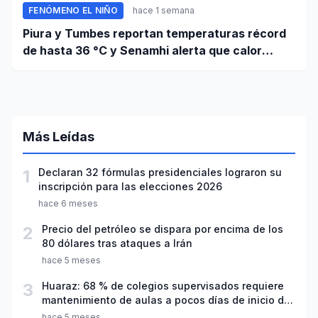
FENÓMENO EL NIÑO
hace 1 semana
Piura y Tumbes reportan temperaturas récord
de hasta 36 °C y Senamhi alerta que calor
continuará
Más Leídas
1
Declaran 32 fórmulas presidenciales lograron su
inscripción para las elecciones 2026
hace 6 meses
2
Precio del petróleo se dispara por encima de los
80 dólares tras ataques a Irán
hace 5 meses
3
Huaraz: 68 % de colegios supervisados requiere
mantenimiento de aulas a pocos días de inicio del
año escolar 2026
hace 5 meses