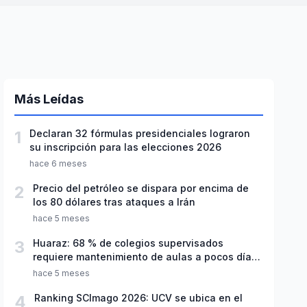
Más Leídas
1
Declaran 32 fórmulas presidenciales lograron
su inscripción para las elecciones 2026
hace 6 meses
2
Precio del petróleo se dispara por encima de
los 80 dólares tras ataques a Irán
hace 5 meses
3
Huaraz: 68 % de colegios supervisados
requiere mantenimiento de aulas a pocos días
de inicio del año escolar 2026
hace 5 meses
4
Ranking SCImago 2026: UCV se ubica en el