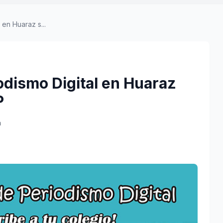
en Huaraz s...
odismo Digital en Huaraz
P
a