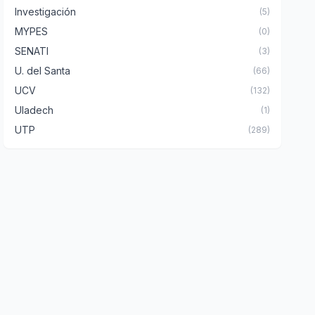
Investigación
(5)
MYPES
(0)
SENATI
(3)
U. del Santa
(66)
UCV
(132)
Uladech
(1)
UTP
(289)