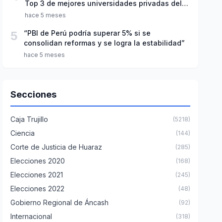
Top 3 de mejores universidades privadas del
Perú
hace 5 meses
5
“PBI de Perú podría superar 5% si se
consolidan reformas y se logra la estabilidad”
hace 5 meses
Secciones
Caja Trujillo
(5218)
Ciencia
(144)
Corte de Justicia de Huaraz
(285)
Elecciones 2020
(168)
Elecciones 2021
(245)
Elecciones 2022
(48)
Gobierno Regional de Áncash
(92)
Internacional
(318)