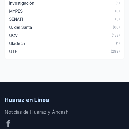
Investigación
(5)
MYPES
(0)
SENATI
(3)
U. del Santa
(66)
UCV
(132)
Uladech
(1)
UTP
(288)
Huaraz en Línea
Noticias de Huaraz y Áncash