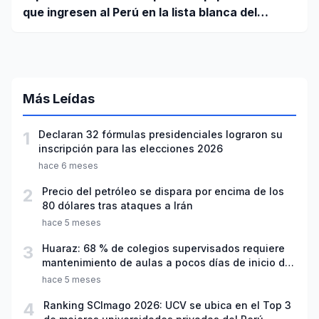
que ingresen al Perú en la lista blanca del
Registro Nacional
Más Leídas
1
Declaran 32 fórmulas presidenciales lograron su
inscripción para las elecciones 2026
hace 6 meses
2
Precio del petróleo se dispara por encima de los
80 dólares tras ataques a Irán
hace 5 meses
3
Huaraz: 68 % de colegios supervisados requiere
mantenimiento de aulas a pocos días de inicio del
año escolar 2026
hace 5 meses
4
Ranking SCImago 2026: UCV se ubica en el Top 3