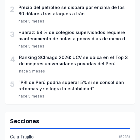
2
Precio del petróleo se dispara por encima de los
80 dólares tras ataques a Irán
hace 5 meses
3
Huaraz: 68 % de colegios supervisados requiere
mantenimiento de aulas a pocos días de inicio del
año escolar 2026
hace 5 meses
4
Ranking SCImago 2026: UCV se ubica en el Top 3
de mejores universidades privadas del Perú
hace 5 meses
5
“PBI de Perú podría superar 5% si se consolidan
reformas y se logra la estabilidad”
hace 5 meses
Secciones
Caja Trujillo
(5218)