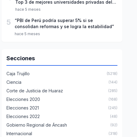
Top 3 de mejores universidades privadas del
Perú
hace 5 meses
5
“PBI de Perú podría superar 5% si se
consolidan reformas y se logra la estabilidad”
hace 5 meses
Secciones
Caja Trujillo
(5218)
Ciencia
(144)
Corte de Justicia de Huaraz
(285)
Elecciones 2020
(168)
Elecciones 2021
(245)
Elecciones 2022
(48)
Gobierno Regional de Áncash
(92)
Internacional
(318)