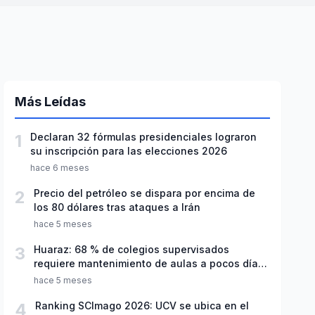
Más Leídas
1
Declaran 32 fórmulas presidenciales lograron
su inscripción para las elecciones 2026
hace 6 meses
2
Precio del petróleo se dispara por encima de
los 80 dólares tras ataques a Irán
hace 5 meses
3
Huaraz: 68 % de colegios supervisados
requiere mantenimiento de aulas a pocos días
de inicio del año escolar 2026
hace 5 meses
4
Ranking SCImago 2026: UCV se ubica en el