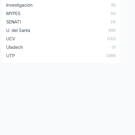
Investigación
(5)
MYPES
(0)
SENATI
(3)
U. del Santa
(66)
UCV
(132)
Uladech
(1)
UTP
(288)