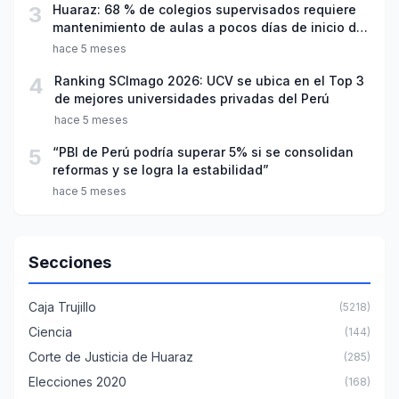
3
Huaraz: 68 % de colegios supervisados requiere
mantenimiento de aulas a pocos días de inicio del
año escolar 2026
hace 5 meses
4
Ranking SCImago 2026: UCV se ubica en el Top 3
de mejores universidades privadas del Perú
hace 5 meses
5
“PBI de Perú podría superar 5% si se consolidan
reformas y se logra la estabilidad”
hace 5 meses
Secciones
Caja Trujillo
(5218)
Ciencia
(144)
Corte de Justicia de Huaraz
(285)
Elecciones 2020
(168)