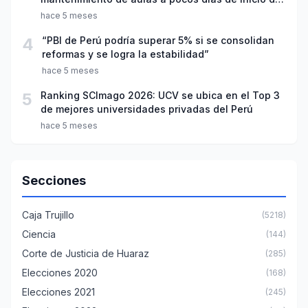
año escolar 2026
hace 5 meses
4
“PBI de Perú podría superar 5% si se consolidan
reformas y se logra la estabilidad”
hace 5 meses
5
Ranking SCImago 2026: UCV se ubica en el Top 3
de mejores universidades privadas del Perú
hace 5 meses
Secciones
Caja Trujillo
(5218)
Ciencia
(144)
Corte de Justicia de Huaraz
(285)
Elecciones 2020
(168)
Elecciones 2021
(245)