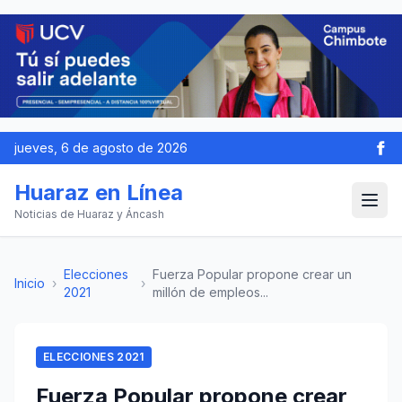
jueves, 6 de agosto de 2026
Huaraz en Línea
Noticias de Huaraz y Áncash
Elecciones
Fuerza Popular propone crear un
Inicio
›
›
2021
millón de empleos...
ELECCIONES 2021
Fuerza Popular propone crear