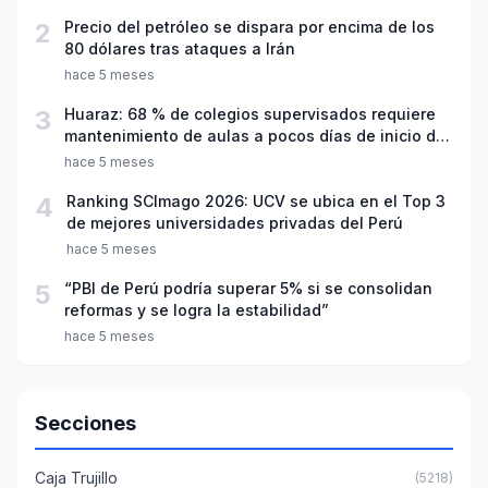
2
Precio del petróleo se dispara por encima de los
80 dólares tras ataques a Irán
hace 5 meses
3
Huaraz: 68 % de colegios supervisados requiere
mantenimiento de aulas a pocos días de inicio del
año escolar 2026
hace 5 meses
4
Ranking SCImago 2026: UCV se ubica en el Top 3
de mejores universidades privadas del Perú
hace 5 meses
5
“PBI de Perú podría superar 5% si se consolidan
reformas y se logra la estabilidad”
hace 5 meses
Secciones
Caja Trujillo
(5218)