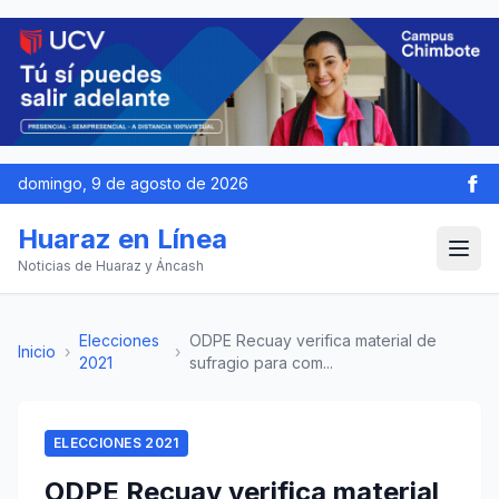
domingo, 9 de agosto de 2026
Huaraz en Línea
Noticias de Huaraz y Áncash
Elecciones
ODPE Recuay verifica material de
Inicio
›
›
2021
sufragio para com...
ELECCIONES 2021
ODPE Recuay verifica material