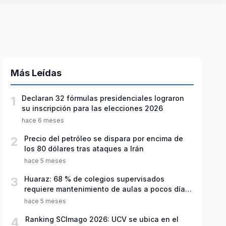
Más Leídas
1
Declaran 32 fórmulas presidenciales lograron
su inscripción para las elecciones 2026
hace 6 meses
2
Precio del petróleo se dispara por encima de
los 80 dólares tras ataques a Irán
hace 5 meses
3
Huaraz: 68 % de colegios supervisados
requiere mantenimiento de aulas a pocos días
de inicio del año escolar 2026
hace 5 meses
4
Ranking SCImago 2026: UCV se ubica en el