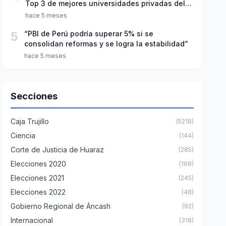
Top 3 de mejores universidades privadas del
Perú
hace 5 meses
5
“PBI de Perú podría superar 5% si se
consolidan reformas y se logra la estabilidad”
hace 5 meses
Secciones
Caja Trujillo
(5218)
Ciencia
(144)
Corte de Justicia de Huaraz
(285)
Elecciones 2020
(168)
Elecciones 2021
(245)
Elecciones 2022
(48)
Gobierno Regional de Áncash
(92)
Internacional
(318)