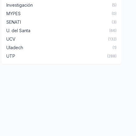
Investigación
(5)
MYPES
(0)
SENATI
(3)
U. del Santa
(66)
UCV
(132)
Uladech
(1)
UTP
(288)