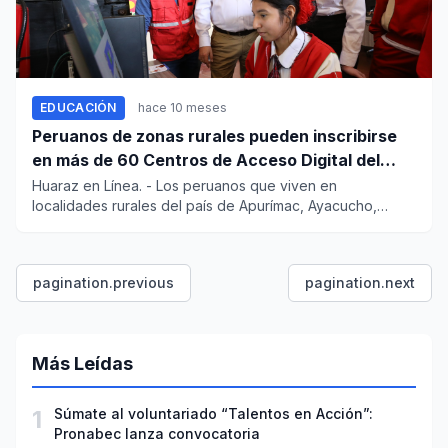
EDUCACIÓN
hace 10 meses
Peruanos de zonas rurales pueden inscribirse
en más de 60 Centros de Acceso Digital del
país
Huaraz en Línea. - Los peruanos que viven en
localidades rurales del país de Apurímac, Ayacucho,
Cusco, Huancavelic...
pagination.previous
pagination.next
Más Leídas
1
Súmate al voluntariado “Talentos en Acción”:
Pronabec lanza convocatoria