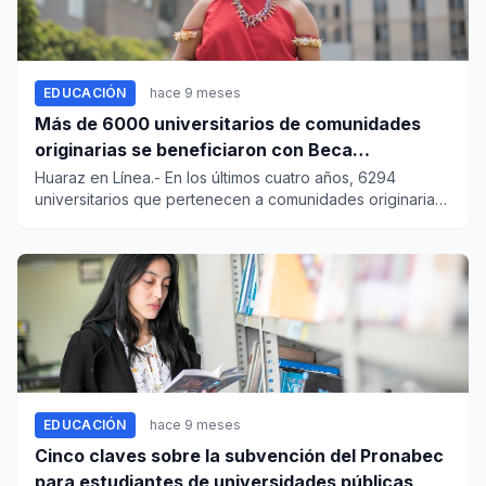
EDUCACIÓN
hace 9 meses
Más de 6000 universitarios de comunidades
originarias se beneficiaron con Beca
Permanencia
Huaraz en Línea.- En los últimos cuatro años, 6294
universitarios que pertenecen a comunidades originarias
ganaron la Be...
EDUCACIÓN
hace 9 meses
Cinco claves sobre la subvención del Pronabec
para estudiantes de universidades públicas