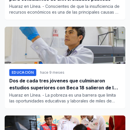
Huaraz en Línea. - Conscientes de que la insuficiencia de
recursos económicos es una de las principales causas de
l...
EDUCACIÓN
hace 9 meses
Dos de cada tres jóvenes que culminaron
estudios superiores con Beca 18 salieron de la
pobreza
Huaraz en Línea. - La pobreza es una barrera que limita
las oportunidades educativas y laborales de miles de
jóvene...