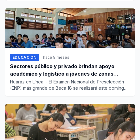
EDUCACIÓN
hace 8 meses
Sectores público y privado brindan apoyo
académico y logístico a jóvenes de zonas
rurales
Huaraz en Línea. - El Examen Nacional de Preselección
(ENP) más grande de Beca 18 se realizará este domingo
16 de n...