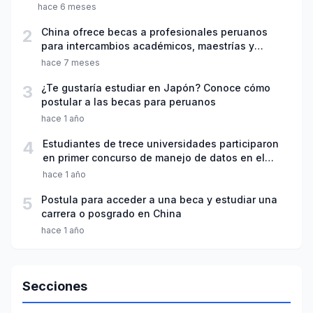
hace 6 meses
2
China ofrece becas a profesionales peruanos
para intercambios académicos, maestrías y
doctorados
hace 7 meses
3
¿Te gustaría estudiar en Japón? Conoce cómo
postular a las becas para peruanos
hace 1 año
4
Estudiantes de trece universidades participaron
en primer concurso de manejo de datos en el
agua potable
hace 1 año
5
Postula para acceder a una beca y estudiar una
carrera o posgrado en China
hace 1 año
Secciones