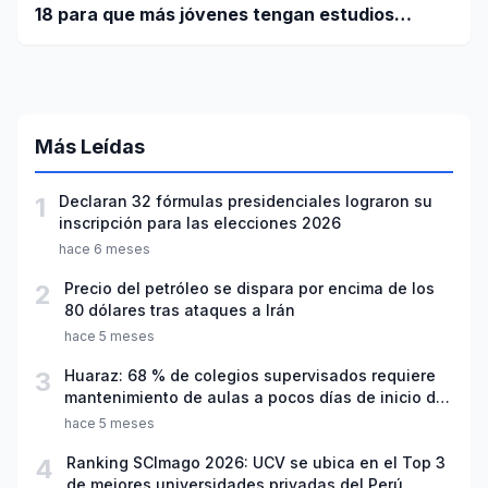
18 para que más jóvenes tengan estudios
superiores
Más Leídas
1
Declaran 32 fórmulas presidenciales lograron su
inscripción para las elecciones 2026
hace 6 meses
2
Precio del petróleo se dispara por encima de los
80 dólares tras ataques a Irán
hace 5 meses
3
Huaraz: 68 % de colegios supervisados requiere
mantenimiento de aulas a pocos días de inicio del
año escolar 2026
hace 5 meses
4
Ranking SCImago 2026: UCV se ubica en el Top 3
de mejores universidades privadas del Perú