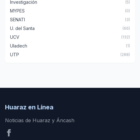
Investigación
(5)
MYPES
(0)
SENATI
(3)
U. del Santa
(66)
UCV
(132)
Uladech
(1)
UTP
(288)
Huaraz en Línea
Noticias de Huaraz y Áncash