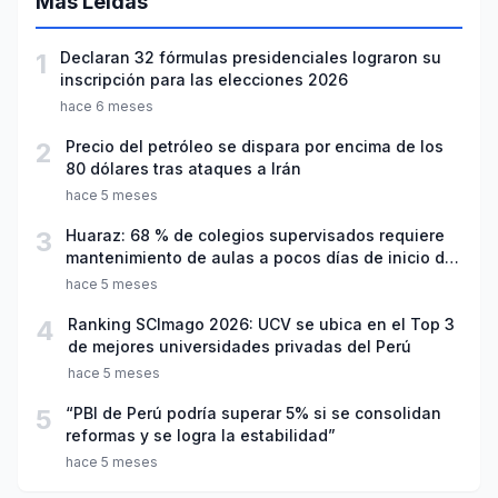
Más Leídas
1
Declaran 32 fórmulas presidenciales lograron su
inscripción para las elecciones 2026
hace 6 meses
2
Precio del petróleo se dispara por encima de los
80 dólares tras ataques a Irán
hace 5 meses
3
Huaraz: 68 % de colegios supervisados requiere
mantenimiento de aulas a pocos días de inicio del
año escolar 2026
hace 5 meses
4
Ranking SCImago 2026: UCV se ubica en el Top 3
de mejores universidades privadas del Perú
hace 5 meses
5
“PBI de Perú podría superar 5% si se consolidan
reformas y se logra la estabilidad”
hace 5 meses