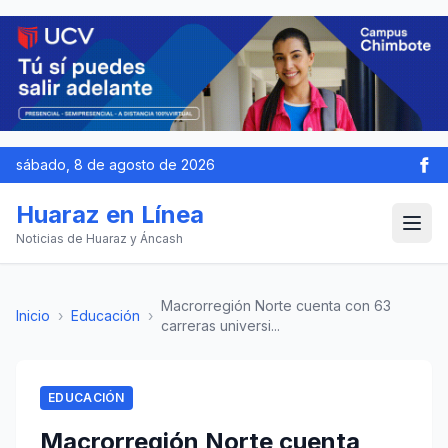
sábado, 8 de agosto de 2026
Huaraz en Línea
Noticias de Huaraz y Áncash
Macrorregión Norte cuenta con 63
Inicio
›
Educación
›
carreras universi...
EDUCACIÓN
Macrorregión Norte cuenta