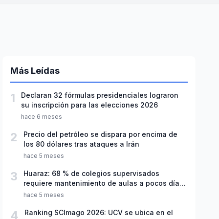
Más Leídas
1
Declaran 32 fórmulas presidenciales lograron
su inscripción para las elecciones 2026
hace 6 meses
2
Precio del petróleo se dispara por encima de
los 80 dólares tras ataques a Irán
hace 5 meses
3
Huaraz: 68 % de colegios supervisados
requiere mantenimiento de aulas a pocos días
de inicio del año escolar 2026
hace 5 meses
4
Ranking SCImago 2026: UCV se ubica en el