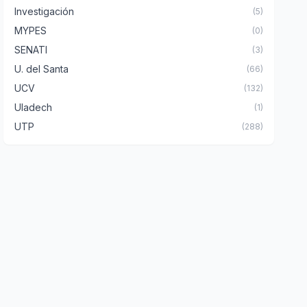
Investigación
(5)
MYPES
(0)
SENATI
(3)
U. del Santa
(66)
UCV
(132)
Uladech
(1)
UTP
(288)