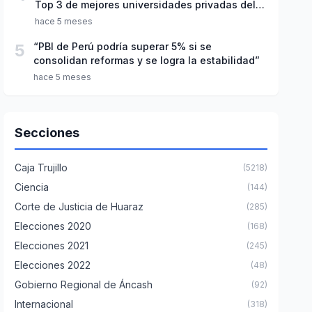
Top 3 de mejores universidades privadas del
Perú
hace 5 meses
5
“PBI de Perú podría superar 5% si se
consolidan reformas y se logra la estabilidad”
hace 5 meses
Secciones
Caja Trujillo
(5218)
Ciencia
(144)
Corte de Justicia de Huaraz
(285)
Elecciones 2020
(168)
Elecciones 2021
(245)
Elecciones 2022
(48)
Gobierno Regional de Áncash
(92)
Internacional
(318)