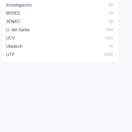
Investigación
(5)
MYPES
(0)
SENATI
(3)
U. del Santa
(66)
UCV
(132)
Uladech
(1)
UTP
(289)