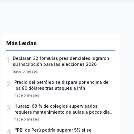
Más Leídas
1
Declaran 32 fórmulas presidenciales lograron
su inscripción para las elecciones 2026
hace 6 meses
2
Precio del petróleo se dispara por encima de
los 80 dólares tras ataques a Irán
hace 5 meses
3
Huaraz: 68 % de colegios supervisados
requiere mantenimiento de aulas a pocos días
de inicio del año escolar 2026
hace 5 meses
4
“PBI de Perú podría superar 5% si se