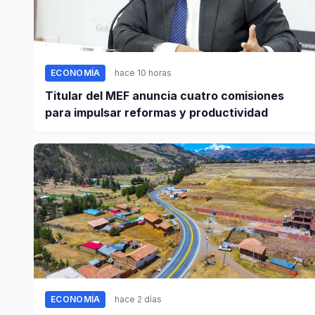
ECONOMÍA
hace 10 horas
Titular del MEF anuncia cuatro comisiones
para impulsar reformas y productividad
ECONOMÍA
hace 2 días