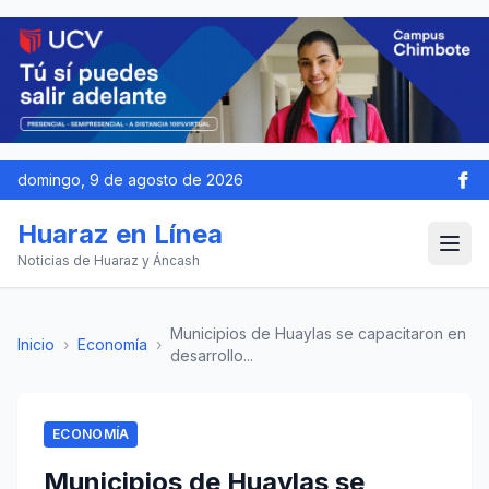
domingo, 9 de agosto de 2026
Huaraz en Línea
Noticias de Huaraz y Áncash
Municipios de Huaylas se capacitaron en
Inicio
›
Economía
›
desarrollo...
ECONOMÍA
Municipios de Huaylas se