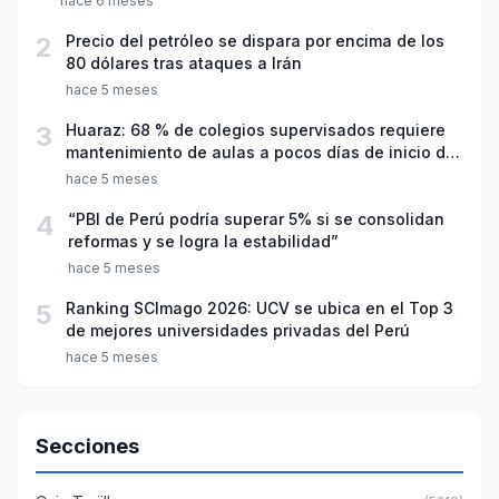
hace 6 meses
2
Precio del petróleo se dispara por encima de los
80 dólares tras ataques a Irán
hace 5 meses
3
Huaraz: 68 % de colegios supervisados requiere
mantenimiento de aulas a pocos días de inicio del
año escolar 2026
hace 5 meses
4
“PBI de Perú podría superar 5% si se consolidan
reformas y se logra la estabilidad”
hace 5 meses
5
Ranking SCImago 2026: UCV se ubica en el Top 3
de mejores universidades privadas del Perú
hace 5 meses
Secciones