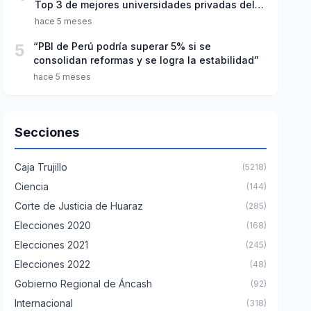
Top 3 de mejores universidades privadas del
Perú
hace 5 meses
5
“PBI de Perú podría superar 5% si se
consolidan reformas y se logra la estabilidad”
hace 5 meses
Secciones
Caja Trujillo
(5218)
Ciencia
(144)
Corte de Justicia de Huaraz
(285)
Elecciones 2020
(168)
Elecciones 2021
(245)
Elecciones 2022
(48)
Gobierno Regional de Áncash
(92)
Internacional
(318)