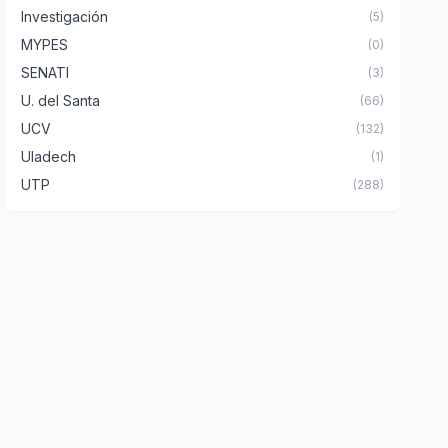
Investigación
(5)
MYPES
(0)
SENATI
(3)
U. del Santa
(66)
UCV
(132)
Uladech
(1)
UTP
(288)