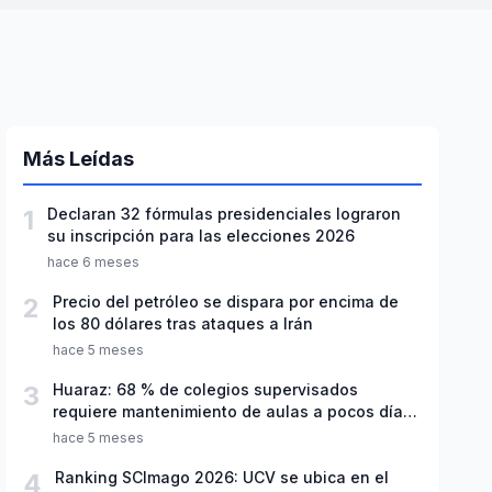
Más Leídas
1
Declaran 32 fórmulas presidenciales lograron
su inscripción para las elecciones 2026
hace 6 meses
2
Precio del petróleo se dispara por encima de
los 80 dólares tras ataques a Irán
hace 5 meses
3
Huaraz: 68 % de colegios supervisados
requiere mantenimiento de aulas a pocos días
de inicio del año escolar 2026
hace 5 meses
4
Ranking SCImago 2026: UCV se ubica en el