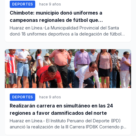
DEPORTES
hace 9 años
Chimbote: municipio donó uniformes a
campeonas regionales de fútbol que
representan a Áncash
Huaraz en Línea.-La Municipalidad Provincial del Santa
donó 18 uniformes deportivos a la delegación de fútbol
femenino c...
DEPORTES
hace 9 años
Realizarán carrera en simultáneo en las 24
regiones a favor damnificados del norte
Huaraz en Línea.- El Instituto Peruano del Deporte (IPD)
anunció la realización de la III Carrera IPD8K Corriendo p...