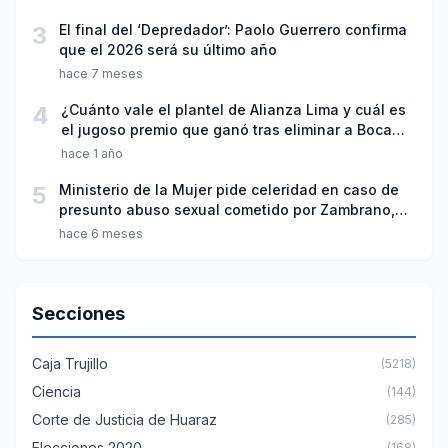
3
El final del ‘Depredador’: Paolo Guerrero confirma
que el 2026 será su último año
hace 7 meses
4
¿Cuánto vale el plantel de Alianza Lima y cuál es
el jugoso premio que ganó tras eliminar a Boca
Juniors?
hace 1 año
5
Ministerio de la Mujer pide celeridad en caso de
presunto abuso sexual cometido por Zambrano,
Peña y Trauco
hace 6 meses
Secciones
Caja Trujillo
(5218)
Ciencia
(144)
Corte de Justicia de Huaraz
(285)
Elecciones 2020
(168)