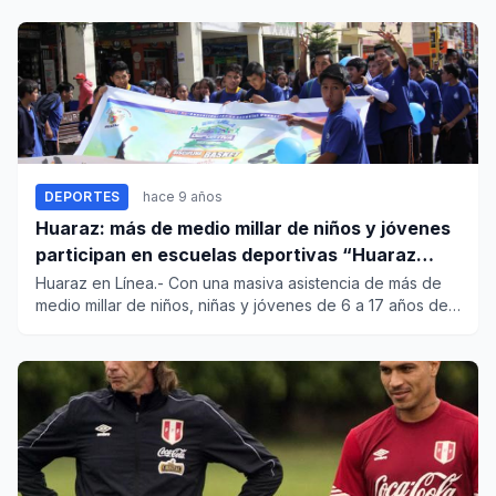
DEPORTES
hace 9 años
Huaraz: más de medio millar de niños y jóvenes
participan en escuelas deportivas “Huaraz
forjando deporte”
Huaraz en Línea.- Con una masiva asistencia de más de
medio millar de niños, niñas y jóvenes de 6 a 17 años de
las disti...