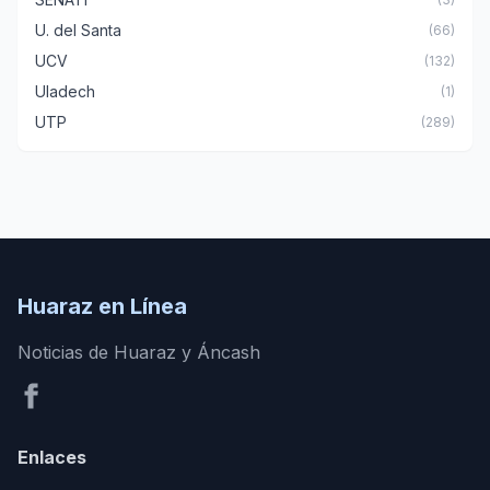
U. del Santa
(66)
UCV
(132)
Uladech
(1)
UTP
(289)
Huaraz en Línea
Noticias de Huaraz y Áncash
Enlaces