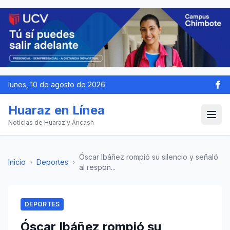
lunes, 10 de agosto de 2026
Huaraz en Línea
Noticias de Huaraz y Áncash
Óscar Ibáñez rompió su silencio y señaló
Inicio
›
Deportes
›
al respon...
DEPORTES
Óscar Ibáñez rompió su