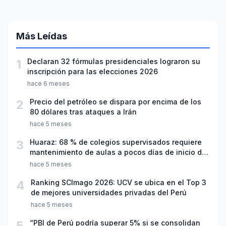
Más Leídas
1
Declaran 32 fórmulas presidenciales lograron su
inscripción para las elecciones 2026
hace 6 meses
2
Precio del petróleo se dispara por encima de los
80 dólares tras ataques a Irán
hace 5 meses
3
Huaraz: 68 % de colegios supervisados requiere
mantenimiento de aulas a pocos días de inicio del
año escolar 2026
hace 5 meses
4
Ranking SCImago 2026: UCV se ubica en el Top 3
de mejores universidades privadas del Perú
hace 5 meses
5
“PBI de Perú podría superar 5% si se consolidan