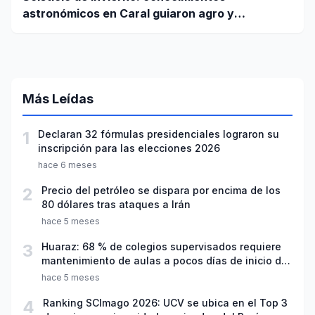
astronómicos en Caral guiaron agro y
planificación
Más Leídas
1
Declaran 32 fórmulas presidenciales lograron su
inscripción para las elecciones 2026
hace 6 meses
2
Precio del petróleo se dispara por encima de los
80 dólares tras ataques a Irán
hace 5 meses
3
Huaraz: 68 % de colegios supervisados requiere
mantenimiento de aulas a pocos días de inicio del
año escolar 2026
hace 5 meses
4
Ranking SCImago 2026: UCV se ubica en el Top 3