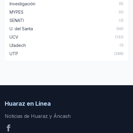
Investigación
(5)
MYPES
(0)
SENATI
(3)
U. del Santa
(66)
UCV
(132)
Uladech
(1)
UTP
(288)
Huaraz en Línea
Noticias de Huaraz y Áncash