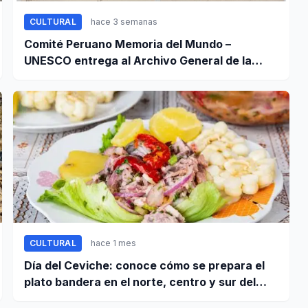
CULTURAL
hace 3 semanas
Comité Peruano Memoria del Mundo –
UNESCO entrega al Archivo General de la
Nación certificados de cinco valiosos
patrimonios documentales
CULTURAL
hace 1 mes
Día del Ceviche: conoce cómo se prepara el
plato bandera en el norte, centro y sur del
Perú