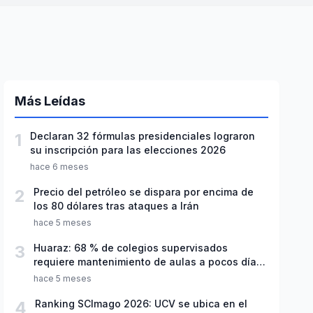
Más Leídas
1
Declaran 32 fórmulas presidenciales lograron
su inscripción para las elecciones 2026
hace 6 meses
2
Precio del petróleo se dispara por encima de
los 80 dólares tras ataques a Irán
hace 5 meses
3
Huaraz: 68 % de colegios supervisados
requiere mantenimiento de aulas a pocos días
de inicio del año escolar 2026
hace 5 meses
4
Ranking SCImago 2026: UCV se ubica en el