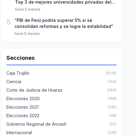
Top 3 de mejores universidades privadas del
Perú
hace 5 meses
5
“PBI de Perú podría superar 5% si se
consolidan reformas y se logra la estabilidad”
hace 5 meses
Secciones
Caja Trujillo
(5218)
Ciencia
(144)
Corte de Justicia de Huaraz
(284)
Elecciones 2020
(168)
Elecciones 2021
(245)
Elecciones 2022
(48)
Gobierno Regional de Áncash
(92)
Internacional
(318)