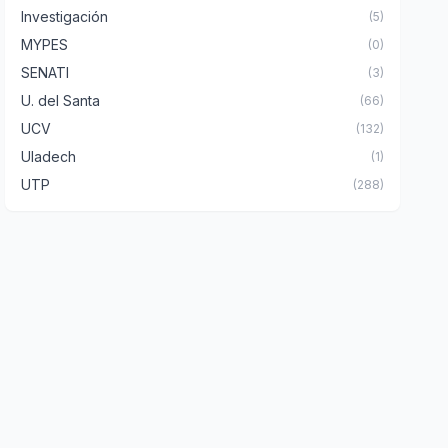
Investigación
(5)
MYPES
(0)
SENATI
(3)
U. del Santa
(66)
UCV
(132)
Uladech
(1)
UTP
(288)