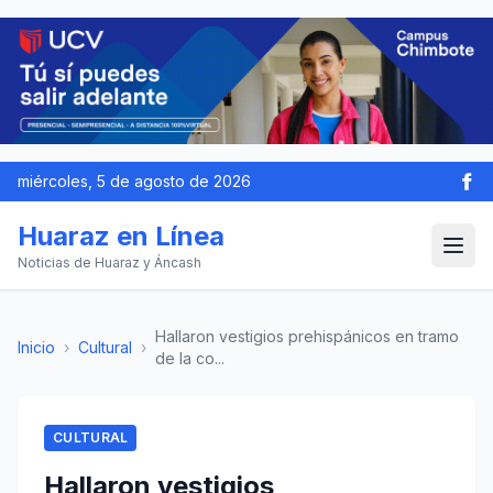
miércoles, 5 de agosto de 2026
Huaraz en Línea
Noticias de Huaraz y Áncash
Hallaron vestigios prehispánicos en tramo
Inicio
›
Cultural
›
de la co...
CULTURAL
Hallaron vestigios