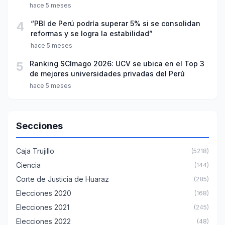
año escolar 2026
hace 5 meses
4
“PBI de Perú podría superar 5% si se consolidan
reformas y se logra la estabilidad”
hace 5 meses
5
Ranking SCImago 2026: UCV se ubica en el Top 3
de mejores universidades privadas del Perú
hace 5 meses
Secciones
Caja Trujillo
(5218)
Ciencia
(144)
Corte de Justicia de Huaraz
(285)
Elecciones 2020
(168)
Elecciones 2021
(245)
Elecciones 2022
(48)