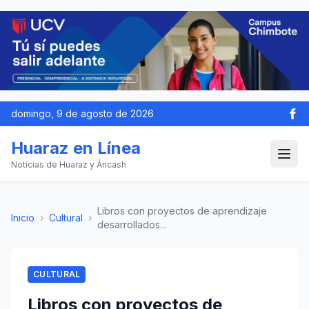
domingo, 9 de agosto de 2026
Huaraz en Línea
Noticias de Huaraz y Áncash
Libros con proyectos de aprendizaje
Inicio
›
Cultural
›
desarrollados...
CULTURAL
Libros con proyectos de