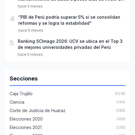
año escolar 2026
hace 5 meses
4
“PBI de Perú podría superar 5% si se consolidan
reformas y se logra la estabilidad”
hace 5 meses
5
Ranking SCImago 2026: UCV se ubica en el Top 3
de mejores universidades privadas del Perú
hace 5 meses
Secciones
Caja Trujillo
(5218)
Ciencia
(144)
Corte de Justicia de Huaraz
(285)
Elecciones 2020
(168)
Elecciones 2021
(245)