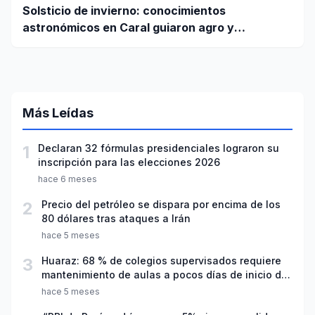
Solsticio de invierno: conocimientos
astronómicos en Caral guiaron agro y
planificación
Más Leídas
1
Declaran 32 fórmulas presidenciales lograron su
inscripción para las elecciones 2026
hace 6 meses
2
Precio del petróleo se dispara por encima de los
80 dólares tras ataques a Irán
hace 5 meses
3
Huaraz: 68 % de colegios supervisados requiere
mantenimiento de aulas a pocos días de inicio del
año escolar 2026
hace 5 meses