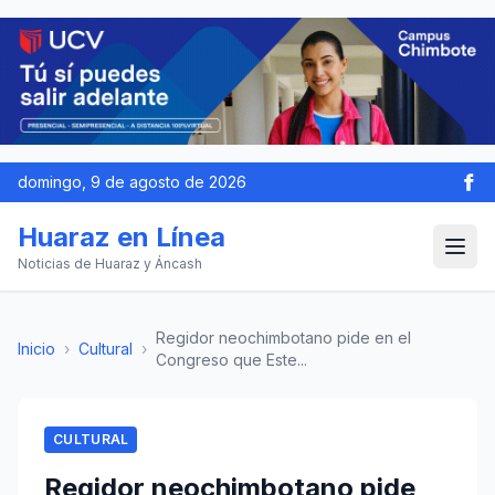
domingo, 9 de agosto de 2026
Huaraz en Línea
Noticias de Huaraz y Áncash
Regidor neochimbotano pide en el
Inicio
›
Cultural
›
Congreso que Este...
CULTURAL
Regidor neochimbotano pide