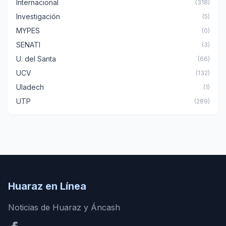
Internacional
(318)
Investigación
(5)
MYPES
(0)
SENATI
(3)
U. del Santa
(66)
UCV
(132)
Uladech
(1)
UTP
(289)
Huaraz en Línea
Noticias de Huaraz y Áncash