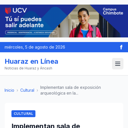
miércoles, 5 de agosto de 2026
Huaraz en Línea
Noticias de Huaraz y Áncash
Implementan sala de exposición
Inicio
›
Cultural
›
arqueológica en la...
CULTURAL
Implementan sala de