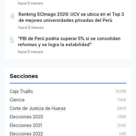
año escolar 2026
hace 5 meses
4
Ranking SCImago 2026: UCV se ubica en el Top 3
de mejores universidades privadas del Perú
hace 5 meses
5
“PBI de Perú podría superar 5% si se consolidan
reformas y se logra la estabilidad”
hace 5 meses
Secciones
Caja Trujillo
(5218)
Ciencia
(144)
Corte de Justicia de Huaraz
(284)
Elecciones 2020
(168)
Elecciones 2021
(245)
Elecciones 2022
(48)