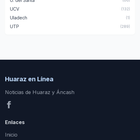
U. del Santa
(66)
UCV
(132)
Uladech
(1)
UTP
(289)
Huaraz en Línea
Noticias de Huaraz y Áncash
Enlaces
Inicio