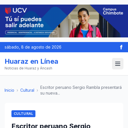
sábado, 8 de agosto de 2026
Huaraz en Línea
Noticias de Huaraz y Áncash
Escritor peruano Sergio Rambla presentará
Inicio
›
Cultural
›
su nueva...
CULTURAL
Escritor peruano Sergio