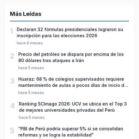
Más Leídas
1
Declaran 32 fórmulas presidenciales lograron su
inscripción para las elecciones 2026
hace 6 meses
2
Precio del petróleo se dispara por encima de los
80 dólares tras ataques a Irán
hace 5 meses
3
Huaraz: 68 % de colegios supervisados requiere
mantenimiento de aulas a pocos días de inicio del
año escolar 2026
hace 5 meses
4
Ranking SCImago 2026: UCV se ubica en el Top 3
de mejores universidades privadas del Perú
hace 5 meses
5
“PBI de Perú podría superar 5% si se consolidan
reformas y se logra la estabilidad”