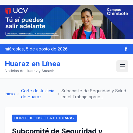
miércoles, 5 de agosto de 2026
Huaraz en Línea
Noticias de Huaraz y Áncash
Corte de Justicia
Subcomité de Seguridad y Salud
Inicio
›
›
de Huaraz
en el Trabajo aprue...
CORTE DE JUSTICIA DE HUARAZ
Subcomité de Seguridad y