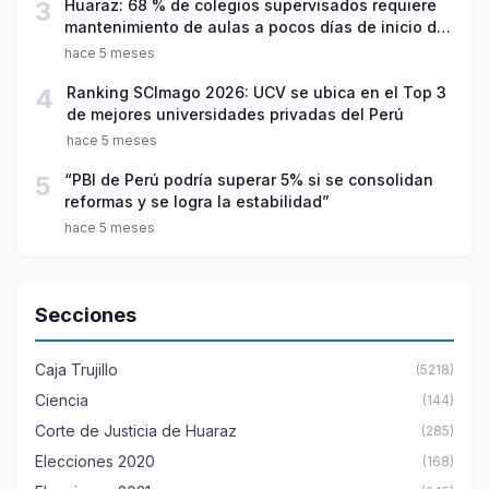
3
Huaraz: 68 % de colegios supervisados requiere
mantenimiento de aulas a pocos días de inicio del
año escolar 2026
hace 5 meses
4
Ranking SCImago 2026: UCV se ubica en el Top 3
de mejores universidades privadas del Perú
hace 5 meses
5
“PBI de Perú podría superar 5% si se consolidan
reformas y se logra la estabilidad”
hace 5 meses
Secciones
Caja Trujillo
(5218)
Ciencia
(144)
Corte de Justicia de Huaraz
(285)
Elecciones 2020
(168)