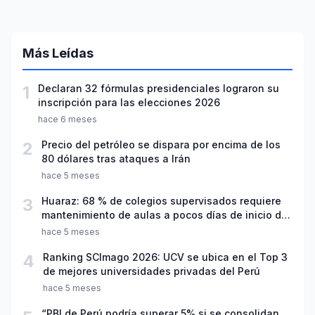
Más Leídas
1
Declaran 32 fórmulas presidenciales lograron su
inscripción para las elecciones 2026
hace 6 meses
2
Precio del petróleo se dispara por encima de los
80 dólares tras ataques a Irán
hace 5 meses
3
Huaraz: 68 % de colegios supervisados requiere
mantenimiento de aulas a pocos días de inicio del
año escolar 2026
hace 5 meses
4
Ranking SCImago 2026: UCV se ubica en el Top 3
de mejores universidades privadas del Perú
hace 5 meses
“PBI de Perú podría superar 5% si se consolidan