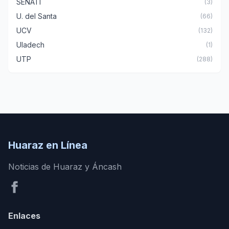
SENATI
(3)
U. del Santa
(66)
UCV
(132)
Uladech
(1)
UTP
(288)
Huaraz en Línea
Noticias de Huaraz y Áncash
Enlaces