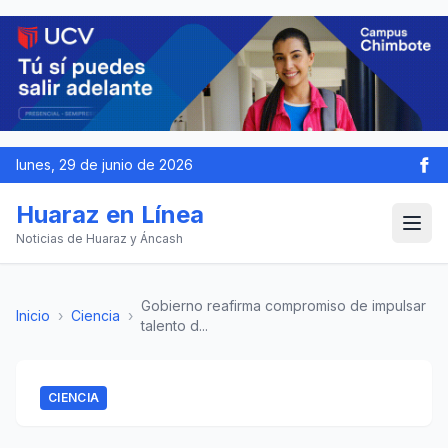
lunes, 29 de junio de 2026
Huaraz en Línea
Noticias de Huaraz y Áncash
Gobierno reafirma compromiso de impulsar
Inicio
›
Ciencia
›
talento d...
CIENCIA