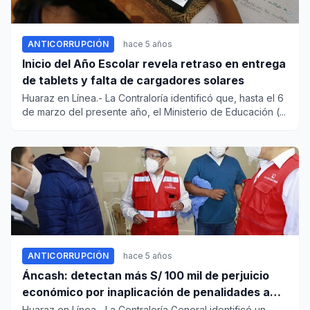
ANTICORRUPCIÓN
hace 5 años
Inicio del Año Escolar revela retraso en entrega
de tablets y falta de cargadores solares
Huaraz en Línea.- La Contraloría identificó que, hasta el 6
de marzo del presente año, el Ministerio de Educación (...
ANTICORRUPCIÓN
hace 5 años
Áncash: detectan más S/ 100 mil de perjuicio
económico por inaplicación de penalidades a
proveedores
Huaraz en Línea.- La Contraloría General identificó un