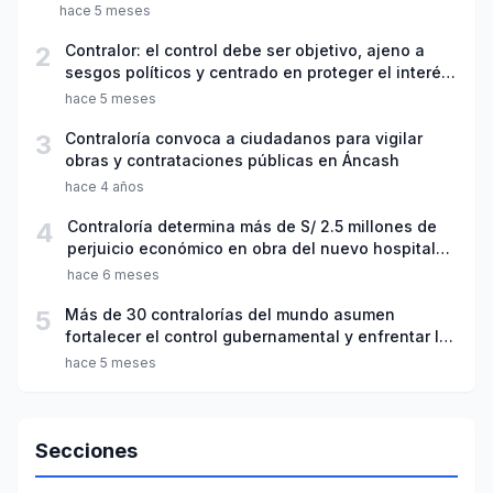
año escolar 2026
hace 5 meses
2
Contralor: el control debe ser objetivo, ajeno a
sesgos políticos y centrado en proteger el interés
público
hace 5 meses
3
Contraloría convoca a ciudadanos para vigilar
obras y contrataciones públicas en Áncash
hace 4 años
4
Contraloría determina más de S/ 2.5 millones de
perjuicio económico en obra del nuevo hospital
de Apoyo de Yungay
hace 6 meses
5
Más de 30 contralorías del mundo asumen
fortalecer el control gubernamental y enfrentar la
corrupción transnacional
hace 5 meses
Secciones