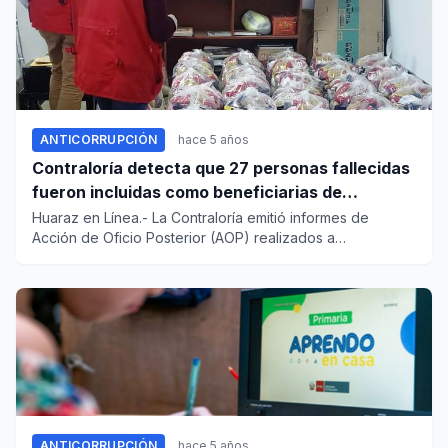
ANTICORRUPCIÓN
hace 5 años
Contraloría detecta que 27 personas fallecidas
fueron incluidas como beneficiarias de
canastas para familias vulnerables
Huaraz en Línea.- La Contraloría emitió informes de
Acción de Oficio Posterior (AOP) realizados a
municipalidades p...
ANTICORRUPCIÓN
hace 5 años