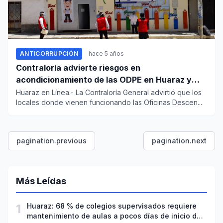
ANTICORRUPCIÓN
hace 5 años
Contraloría advierte riesgos en
acondicionamiento de las ODPE en Huaraz y
Nuevo Chimbote
Huaraz en Línea.- La Contraloría General advirtió que los
locales donde vienen funcionando las Oficinas Descen...
pagination.previous
pagination.next
Más Leídas
1
Huaraz: 68 % de colegios supervisados requiere
mantenimiento de aulas a pocos días de inicio del