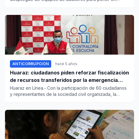
marcha el Opera...
ANTICORRUPCIÓN
hace 5 años
Huaraz: ciudadanos piden reforzar fiscalización
de recursos transferidos por la emergencia
sanitaria
Huaraz en Línea.- Con la participación de 60 ciudadanos
y representantes de la sociedad civil organizada, la
Contra...