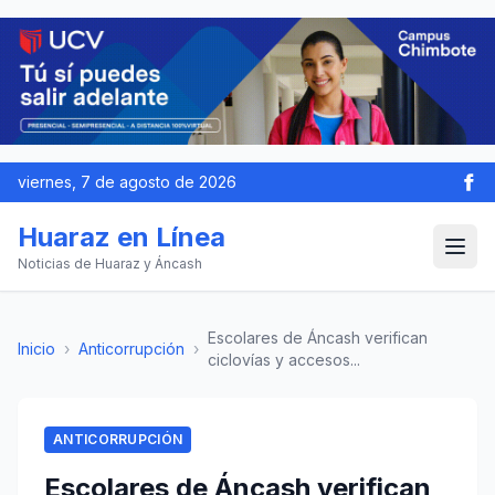
viernes, 7 de agosto de 2026
Huaraz en Línea
Noticias de Huaraz y Áncash
Escolares de Áncash verifican
Inicio
›
Anticorrupción
›
ciclovías y accesos...
ANTICORRUPCIÓN
Escolares de Áncash verifican