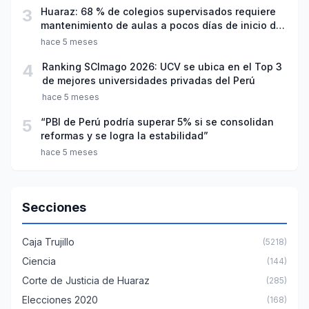
3
Huaraz: 68 % de colegios supervisados requiere
mantenimiento de aulas a pocos días de inicio del
año escolar 2026
hace 5 meses
4
Ranking SCImago 2026: UCV se ubica en el Top 3
de mejores universidades privadas del Perú
hace 5 meses
5
“PBI de Perú podría superar 5% si se consolidan
reformas y se logra la estabilidad”
hace 5 meses
Secciones
Caja Trujillo
(5218)
Ciencia
(144)
Corte de Justicia de Huaraz
(285)
Elecciones 2020
(168)