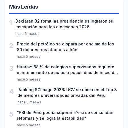
Más Leídas
1
Declaran 32 fórmulas presidenciales lograron su
inscripción para las elecciones 2026
hace 6 meses
2
Precio del petróleo se dispara por encima de los
80 dólares tras ataques a Irán
hace 5 meses
3
Huaraz: 68 % de colegios supervisados requiere
mantenimiento de aulas a pocos días de inicio del
año escolar 2026
hace 5 meses
4
Ranking SCImago 2026: UCV se ubica en el Top 3
de mejores universidades privadas del Perú
hace 5 meses
5
“PBI de Perú podría superar 5% si se consolidan
reformas y se logra la estabilidad”
hace 5 meses