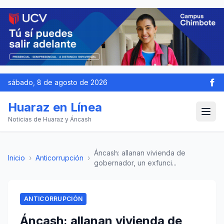
sábado, 8 de agosto de 2026
Huaraz en Línea
Noticias de Huaraz y Áncash
Áncash: allanan vivienda de
Inicio
›
Anticorrupción
›
gobernador, un exfunci...
ANTICORRUPCIÓN
Áncash: allanan vivienda de