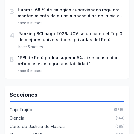
3
Huaraz: 68 % de colegios supervisados requiere
mantenimiento de aulas a pocos días de inicio del
año escolar 2026
hace 5 meses
4
Ranking SCImago 2026: UCV se ubica en el Top 3
de mejores universidades privadas del Perú
hace 5 meses
5
“PBI de Perú podría superar 5% si se consolidan
reformas y se logra la estabilidad”
hace 5 meses
Secciones
Caja Trujillo
(5218)
Ciencia
(144)
Corte de Justicia de Huaraz
(285)