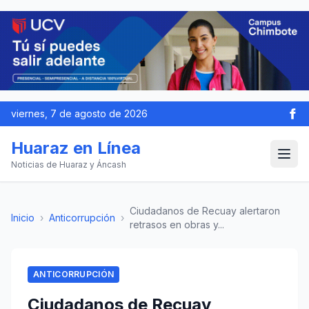
viernes, 7 de agosto de 2026
Huaraz en Línea
Noticias de Huaraz y Áncash
Ciudadanos de Recuay alertaron
Inicio
›
Anticorrupción
›
retrasos en obras y...
ANTICORRUPCIÓN
Ciudadanos de Recuay