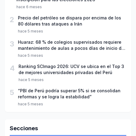
hace 6 meses
2
Precio del petróleo se dispara por encima de los
80 dólares tras ataques a Irán
hace 5 meses
3
Huaraz: 68 % de colegios supervisados requiere
mantenimiento de aulas a pocos días de inicio del
año escolar 2026
hace 5 meses
4
Ranking SCImago 2026: UCV se ubica en el Top 3
de mejores universidades privadas del Perú
hace 5 meses
5
“PBI de Perú podría superar 5% si se consolidan
reformas y se logra la estabilidad”
hace 5 meses
Secciones