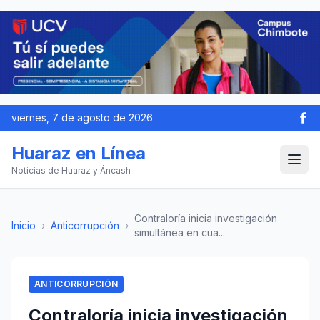
viernes, 7 de agosto de 2026
Huaraz en Línea
Noticias de Huaraz y Áncash
Contraloría inicia investigación
Inicio
›
Anticorrupción
›
simultánea en cua...
ANTICORRUPCIÓN
Contraloría inicia investigación