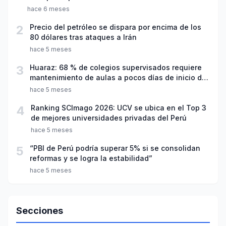
hace 6 meses
2
Precio del petróleo se dispara por encima de los
80 dólares tras ataques a Irán
hace 5 meses
3
Huaraz: 68 % de colegios supervisados requiere
mantenimiento de aulas a pocos días de inicio del
año escolar 2026
hace 5 meses
4
Ranking SCImago 2026: UCV se ubica en el Top 3
de mejores universidades privadas del Perú
hace 5 meses
5
“PBI de Perú podría superar 5% si se consolidan
reformas y se logra la estabilidad”
hace 5 meses
Secciones