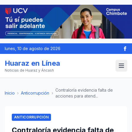
lunes, 10 de agosto de 2026
Huaraz en Línea
Noticias de Huaraz y Áncash
Contraloría evidencia falta de
Inicio
›
Anticorrupción
›
acciones para atend...
ANTICORRUPCIÓN
Contraloría evidencia falta de