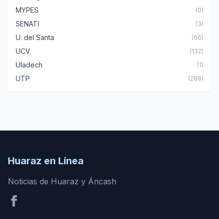
MYPES
(0)
SENATI
(3)
U. del Santa
(66)
UCV
(132)
Uladech
(1)
UTP
(288)
Huaraz en Línea
Noticias de Huaraz y Áncash