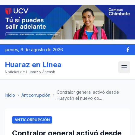
jueves, 6 de agosto de 2026
Huaraz en Línea
Noticias de Huaraz y Áncash
Contralor general activó desde
Inicio
›
Anticorrupción
›
Huaycán el nuevo co...
ANTICORRUPCIÓN
Contralor general activó desde