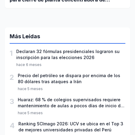
minerales de la UNASAM
Más Leídas
1
Declaran 32 fórmulas presidenciales lograron su
inscripción para las elecciones 2026
hace 6 meses
2
Precio del petróleo se dispara por encima de los
80 dólares tras ataques a Irán
hace 5 meses
3
Huaraz: 68 % de colegios supervisados requiere
mantenimiento de aulas a pocos días de inicio del
año escolar 2026
hace 5 meses
4
Ranking SCImago 2026: UCV se ubica en el Top 3
de mejores universidades privadas del Perú